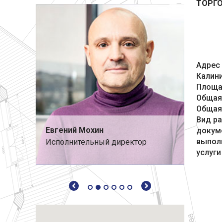
ТОРГО
Адрес 
Калин
Площад
Общая 
Общая 
Вид ра
Евгений Мохин
Дмитр
докум
выпол
мпании
Исполнительный директор
Замест
ис»
директ
услуги