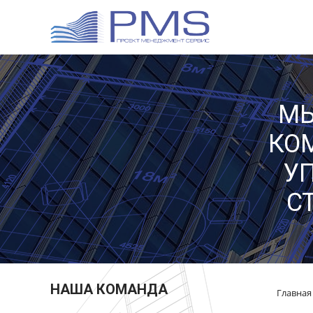
МЫ
КО
У
С
НАША КОМАНДА
Главная