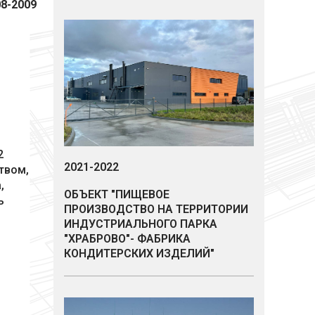
8-2009
2
2021-2022
твом,
Кирилл Мартынов
Артур
,
ОБЪЕКТ "ПИЩЕВОЕ
ь
Инженер строительного контроля
Инжене
ПРОИЗВОДСТВО НА ТЕРРИТОРИИ
ИНДУСТРИАЛЬНОГО ПАРКА
"ХРАБРОВО"- ФАБРИКА
КОНДИТЕРСКИХ ИЗДЕЛИЙ"