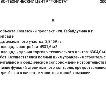
ВО-ТЕХНИЧЕСКИЙ ЦЕНТР "ТОЙОТА"
200
объекта: Советский проспект - ул. Габайдулина в г.
инграде.
ь земельного участка: 2,8469 га
площадь застройки: 4931,6 м2
площадь здания торгово-технического центра: 6304,0 м
бот: Осуществлялся полный цикл управления строительс
ий Колбанёв
Александр Атрашков
ентальное и юридическое сопровождение строительства
нение функций строительного контроля, предоставлялис
итель исполнительного
Главный инженер
ора
 для банка в качестве мониторинговой компании.