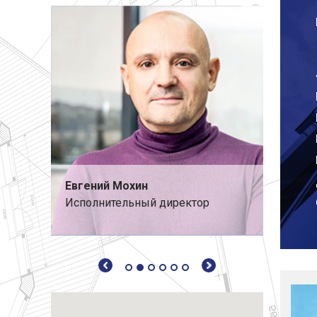
Евгений Мохин
Дмитр
мпании
Исполнительный директор
Замест
ис»
директ