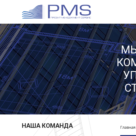
МЫ
КО
У
С
НАША КОМАНДА
Главная